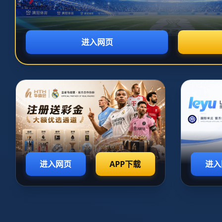
首頁
/
官方資訊
/
賽事公告
分類專區
賽事公告
瀏覽與「賽事公告」相關的最新文章、官方資訊與重點內容，
快速掌握此分類下的資訊整理與更新。
文章數量：1
返回官方資訊
分類文章
按分類整理的文章列表，方便持續瀏覽與查閱。