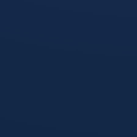
分類資訊
目前分類
賽事公告
文章顯示數
1
更多分類
全部
体育评论
1
体育玩法解析
1
安全與幫助
1
安全指南
2
新手指南
4
賽事解析
2